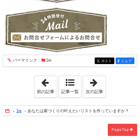
パーマリンク
1ie
entry1608
ポスト
シェア
entry1608
entry1608
「あなたの家づくりは不動産屋(土地)か
「あなたの家づ
前の記事
記事一覧
次の記事
1ie
あなたは家づくりの叶えたいリストを作っていますか？
Home
PageTop