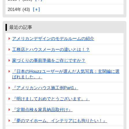
2014年 (43)
最近の記事
アメリカンデザインのモデルルームの紹介
工務店とハウスメーカーの違いとは！？
家づくりの事前準備をご存じですか？
『日本のHouzzユーザーが選んだ人気写真：玄関編に選
ばれました。』
『アメリカンハウス施工例Part1』
『明けましておめでとうございます。』
『定期点検＆家具納品取付け』
『夢のマイホーム、インテリアにも拘りたい！』