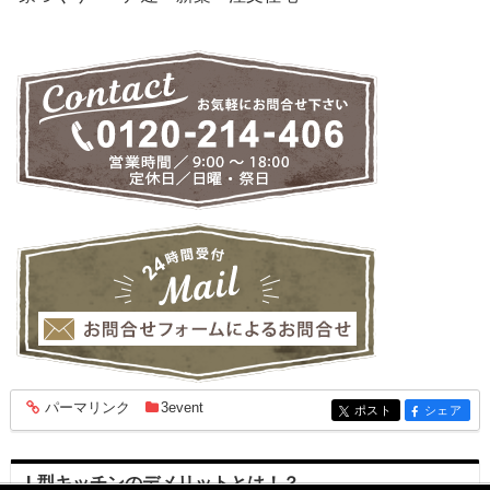
パーマリンク
3event
entry1858
ポスト
シェア
entry1858
entry1858
L型キッチンのデメリットとは！？