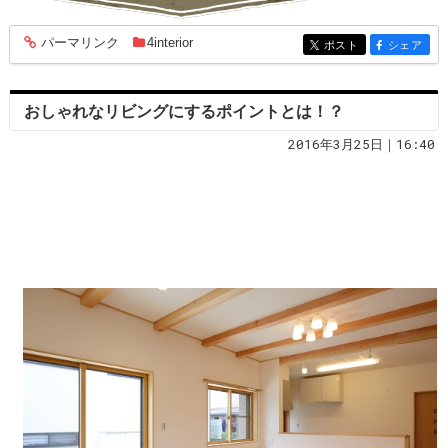
パーマリンク
4interior
entry1860
ポスト
シェア
entry1860
entry1860
おしゃれなリビングにするポイントとは！？
2016年3月25日｜16:40