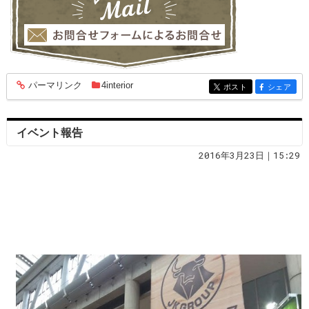
パーマリンク
4interior
entry1859
ポスト
シェア
entry1859
entry1859
イベント報告
2016年3月23日｜15:29