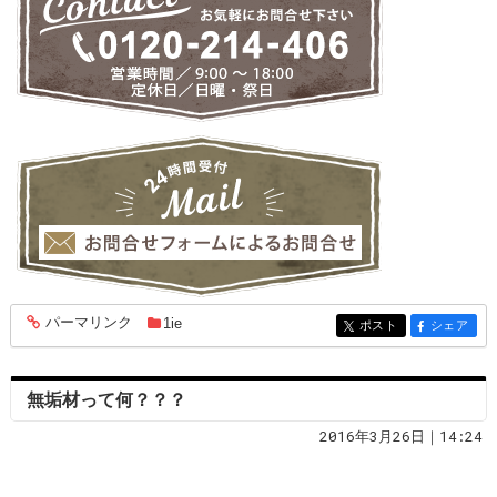
パーマリンク
1ie
entry1861
ポスト
シェア
entry1861
entry1861
無垢材って何？？？
2016年3月26日｜14:24