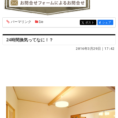
パーマリンク
1ie
entry1863
ポスト
シェア
entry1863
entry1863
24時間換気ってなに！？
2016年3月29日｜17:42