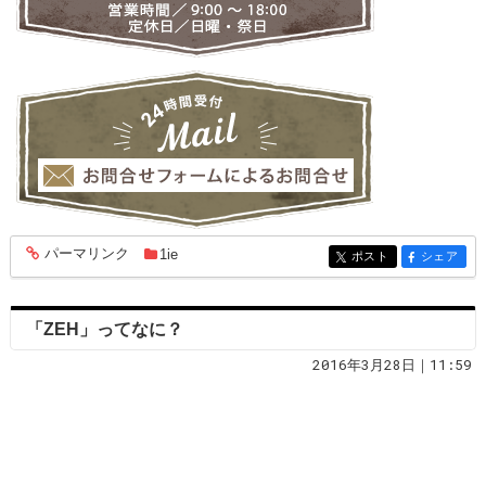
パーマリンク
1ie
entry1862
ポスト
シェア
entry1862
entry1862
「ZEH」ってなに？
2016年3月28日｜11:59