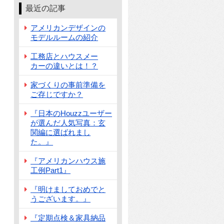
最近の記事
アメリカンデザインの
モデルルームの紹介
工務店とハウスメー
カーの違いとは！？
家づくりの事前準備を
ご存じですか？
『日本のHouzzユーザー
が選んだ人気写真：玄
関編に選ばれまし
た。』
『アメリカンハウス施
工例Part1』
『明けましておめでと
うございます。』
『定期点検＆家具納品