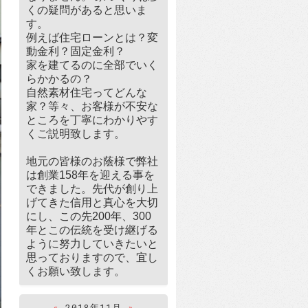
くの疑問があると思いま
す。
例えば住宅ローンとは？変
動金利？固定金利？
家を建てるのに全部でいく
らかかるの？
自然素材住宅ってどんな
家？等々、お客様が不安な
ところを丁寧にわかりやす
くご説明致します。
地元の皆様のお蔭様で弊社
は創業158年を迎える事を
できました。先代が創り上
げてきた信用と真心を大切
にし、この先200年、300
年とこの伝統を受け継げる
ように努力していきたいと
思っておりますので、宜し
くお願い致します。
«
2018年11月
»