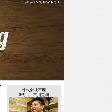
『定期点検＆家具納品取付け』
株式会社市理
6代目 市川寛樹