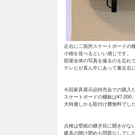
左右に二箇所スケートボードの
小物を並べるといい感じです。
部屋全体の写真を撮るのを忘れ
テレビが真ん中にあって量左右
今回家具展示品特売会での購入
スケートボードの棚板は¥7,000、
大特価しかも取付け費無料でし
点検は壁紙の継ぎ目に開きがな
建具の開け閉めも問題なしでし