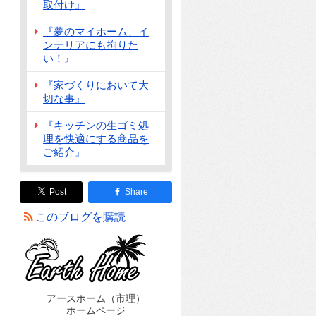
取付け』
『夢のマイホーム、イ
ンテリアにも拘りた
い！』
『家づくりにおいて大
切な事』
『キッチンの生ゴミ処
理を快適にする商品を
ご紹介』
Post
Share
このブログを購読
アースホーム（市理）
ホームページ