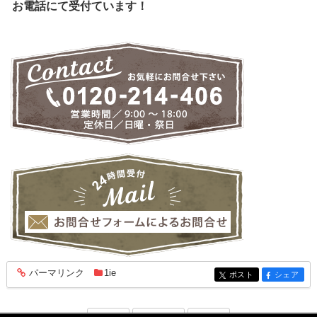
お電話にて受付ています！
パーマリンク
1ie
entry1949
ポスト
シェア
entry1949
entry1949
「2018年8月」
「2018年10月」