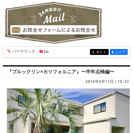
パーマリンク
1ie
entry1951
ポスト
シェア
entry1951
entry1951
『ブルックリン×カリフォルニア』〜半年点検編〜
2018年9月11日｜18:22