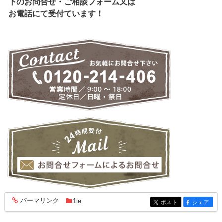
下のお問合せ・ご相談フォーム又は
お電話にて受付ています！
パーマリンク
1ie
entry1952
ポスト
シェア
entry1952
entry1952