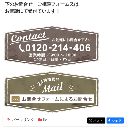
下のお問合せ・ご相談フォーム又は
お電話にて受付ています！
パーマリンク
1ie
entry1950
ポスト
シェア
entry1950
entry1950