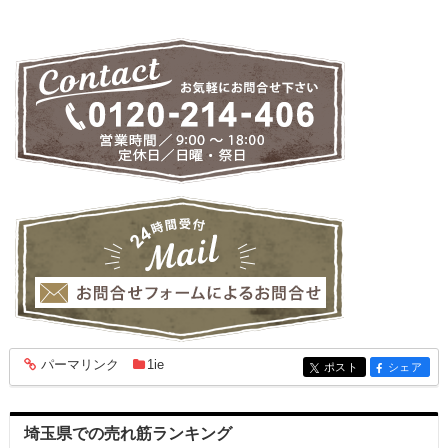
パーマリンク
1ie
entry1817
ポスト
シェア
entry1817
entry1817
埼玉県での売れ筋ランキング