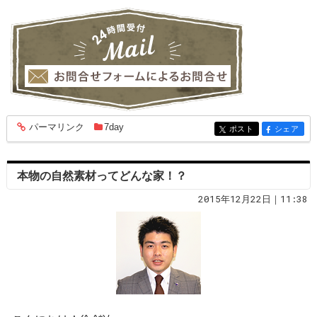
パーマリンク
7day
entry1819
ポスト
シェア
entry1819
entry1819
本物の自然素材ってどんな家！？
2015年12月22日｜11:38