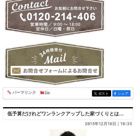
パーマリンク
1ie
entry1818
ポスト
シェア
entry1818
entry1818
低予算だけれどワンランクアップした家づくりとは…
2015年12月18日｜10:35