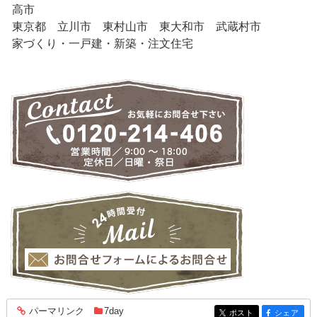
高市
東京都 立川市 東村山市 東大和市 武蔵村市
家づくり・一戸建・新築・注文住宅
パーマリンク
7day
entry1821
ポスト
シェア
entry1821
entry1821