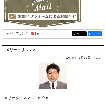
パーマリンク
1ie
entry1820
ポスト
シェア
entry1820
entry1820
メリークリスマス
2015年12月25日｜15:31
メリークリスマス！(^-^*)/