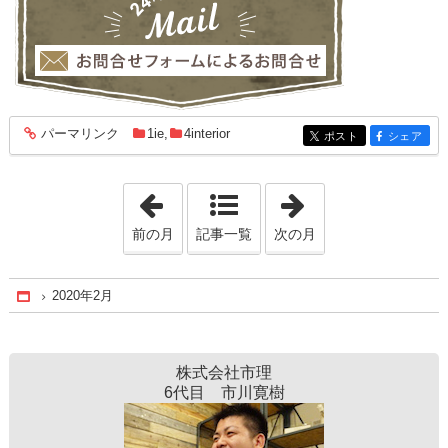
パーマリンク
1ie
,
4interior
entry2077
ポスト
シェア
entry2077
entry2077
「2020年1月」
「2022年1月」
前の月
記事一覧
次の月
2020年2月
Home
株式会社市理
6代目 市川寛樹