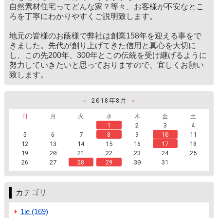
自然素材住宅ってどんな家？等々、お客様が不安なとこ
ろを丁寧にわかりやすくご説明致します。
地元の皆様のお蔭様で弊社は創業158年を迎える事をで
きました。先代が創り上げてきた信用と真心を大切に
し、この先200年、300年とこの伝統を受け継げるように
努力していきたいと思っておりますので、宜しくお願い
致します。
«
2018年8月
»
日
月
火
水
木
金
土
1
2
3
4
5
6
7
8
9
10
11
12
13
14
15
16
17
18
19
20
21
22
23
24
25
26
27
28
29
30
31
カテゴリ
1ie (169)