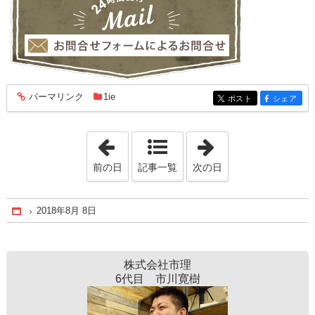
パーマリンク
1ie
entry1944
ポスト
シェア
entry1944
entry1944
「2018年8月 1日」
「2018年8月10日
前の日
記事一覧
次の日
2018年8月 8日
Home
株式会社市理
6代目 市川寛樹