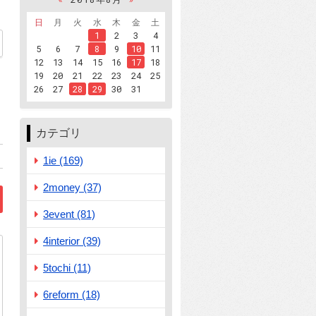
日
月
火
水
木
金
土
1
2
3
4
45
5
6
7
8
9
10
11
12
13
14
15
16
17
18
19
20
21
22
23
24
25
成しました！』」
26
27
28
29
30
31
カテゴリ
1ie (169)
2money (37)
3event (81)
4interior (39)
5tochi (11)
6reform (18)