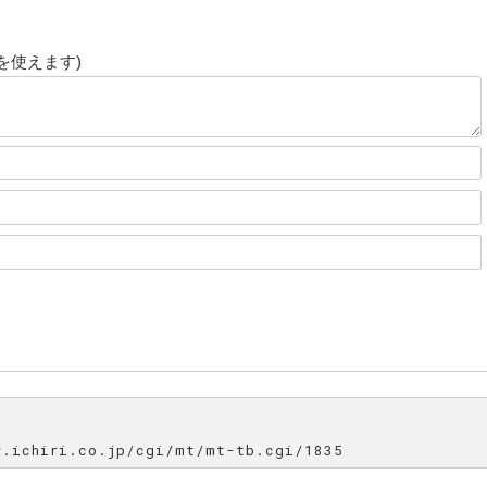
c
を使えます)
ichiri.co.jp/cgi/mt/mt-tb.cgi/1835