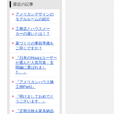
最近の記事
成しました！』」
アメリカンデザインの
モデルルームの紹介
工務店とハウスメー
カーの違いとは！？
家づくりの事前準備を
ご存じですか？
『日本のHouzzユーザー
が選んだ人気写真：玄
関編に選ばれまし
た。』
『アメリカンハウス施
工例Part1』
『明けましておめでと
うございます。』
『定期点検＆家具納品