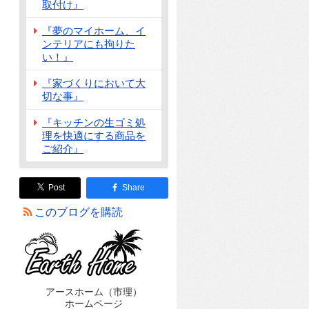
取付け』
『夢のマイホーム、イ
ンテリアにも拘りた
い！』
『家づくりにおいて大
切な事』
『キッチンの生ゴミ処
理を快適にする商品を
ご紹介』
Post
Share
このブログを購読
アースホーム（市理）
ホームページ