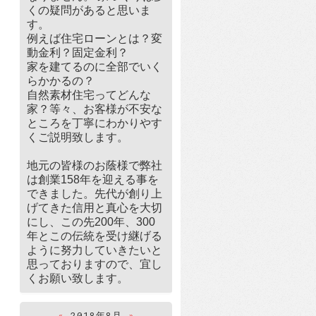
くの疑問があると思いま
す。
例えば住宅ローンとは？変
動金利？固定金利？
家を建てるのに全部でいく
らかかるの？
自然素材住宅ってどんな
家？等々、お客様が不安な
ところを丁寧にわかりやす
くご説明致します。
地元の皆様のお蔭様で弊社
は創業158年を迎える事を
できました。先代が創り上
げてきた信用と真心を大切
にし、この先200年、300
年とこの伝統を受け継げる
ように努力していきたいと
思っておりますので、宜し
くお願い致します。
«
2018年8月
»