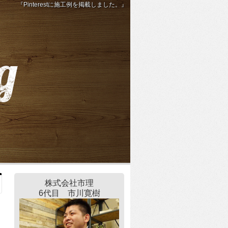
『Pinterestに施工例を掲載しました。』
株式会社市理
6代目 市川寛樹