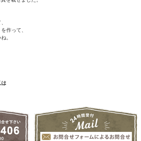
て、
トを作って、
いね。
又は