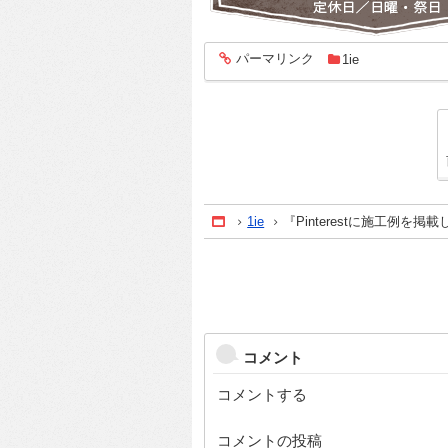
パーマリンク
1ie
entry1945
1ie
『Pinterestに施工例を掲
Home
コメント
コメントする
コメントの投稿