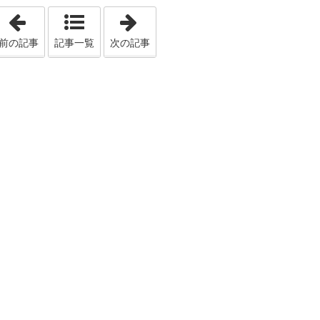
「『ふわふわモコモコの断熱材』」
「『Furniture Style Bookが完
前の記事
記事一覧
次の記事