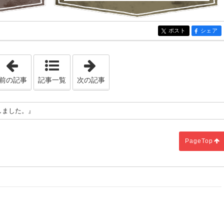
ポスト
シェア
entry1945
entry19
「『ふわふわモコモコの断熱材』」
「『Furniture Style Bookが完
前の記事
記事一覧
次の記事
載しました。』
PageTop