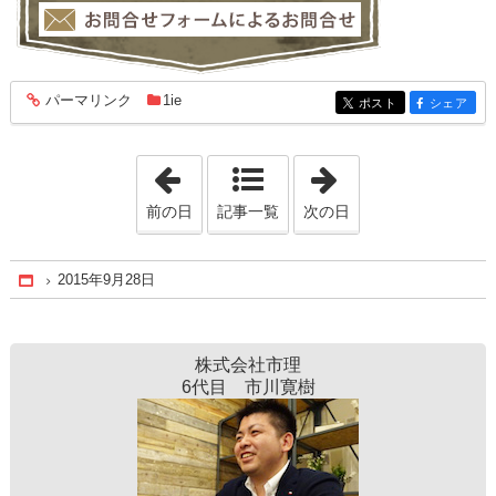
パーマリンク
1ie
entry1770
ポスト
シェア
entry1770
entry1770
「2015年9月27日」
「2015年9月29日
前の日
記事一覧
次の日
2015年9月28日
Home
株式会社市理
6代目 市川寛樹