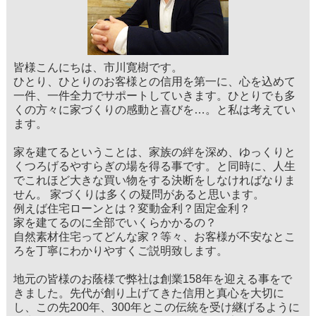
皆様こんにちは、市川寛樹です。
ひとり、ひとりのお客様との信用を第一に、心を込めて
一件、一件全力でサポートしていきます。ひとりでも多
くの方々に家づくりの感動と喜びを…。と私は考えてい
ます。
家を建てるということは、家族の絆を深め、ゆっくりと
くつろげるやすらぎの場を得る事です。と同時に、人生
でこれほど大きな買い物をする決断をしなければなりま
せん。 家づくりは多くの疑問があると思います。
例えば住宅ローンとは？変動金利？固定金利？
家を建てるのに全部でいくらかかるの？
自然素材住宅ってどんな家？等々、お客様が不安なとこ
ろを丁寧にわかりやすくご説明致します。
地元の皆様のお蔭様で弊社は創業158年を迎える事をで
きました。先代が創り上げてきた信用と真心を大切に
し、この先200年、300年とこの伝統を受け継げるように