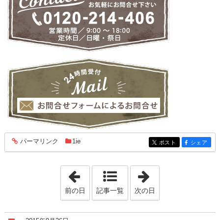
パーマリンク
1ie
entry1768
ポスト
シェア
entry1768
entry1768
「2015年9月25日」
「2015年9月27日
前の日
記事一覧
次の日