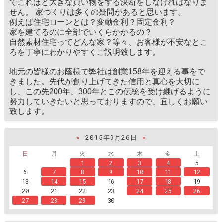
でこれほど大きな買い物をする決断をしなければなりま
せん。 家づくりは多くの疑問があると思います。
例えば住宅ローンとは？変動金利？固定金利？
家を建てるのに全部でいくらかかるの？
自然素材住宅ってどんな家？等々、お客様が不安なとこ
ろを丁寧にわかりやすくご説明致します。
地元の皆様のお蔭様で弊社は創業158年を迎える事をで
きました。先代が創り上げてきた信用と真心を大切に
し、この先200年、300年とこの伝統を受け継げるように
努力していきたいと思っておりますので、宜しくお願い
致します。
«
2015年9月26日
»
日
月
火
水
木
金
土
1
2
3
4
5
6
7
8
9
10
11
12
13
14
15
16
17
18
19
20
21
22
23
24
25
26
27
28
29
30