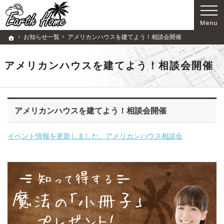
歴史ある企業です。注文住宅・リフォーム（所沢市・狭山市・入間市）の工務店なら当店
注文住宅・リフォーム（所沢市・狭山市・入間市）の工務店ならアースホームで家づくり
お知らせ一覧
アメリカンハウスを建てよう！相談会開催
ホーム
アメリカンハウスを建てよう！相談会開催
アメリカンハウスを建てよう！相談会開催
イベント情報を更新しました。アメリカンハウス相談会