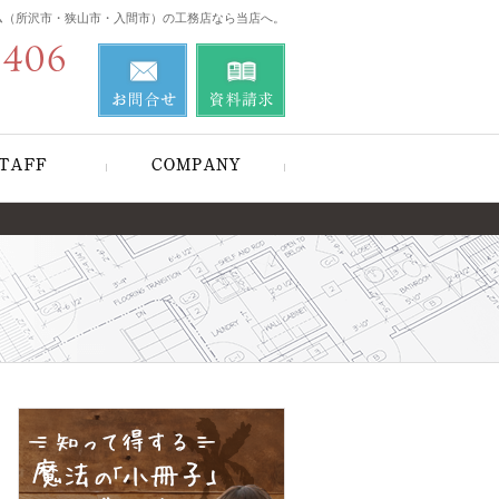
ム（所沢市・狭山市・入間市）の工務店なら当店へ。
営業時間
0120-214-406
お問合せ
資料請求
9:00～18:00
定休日
不定休
＆お客様の声
住宅アドバイザーの紹介
会社案内
営業時
お問合せ
資料請求
0120-214-406
間
9:00
～
18:00
定休日