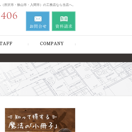
ム（所沢市・狭山市・入間市）の工務店なら当店へ。
営業時間
0120-214-406
お問合せ
資料請求
9:00～18:00
定休日
不定休
＆お客様の声
住宅アドバイザーの紹介
会社案内
営業時
お問合せ
資料請求
0120-214-406
間
9:00
～
18:00
定休日