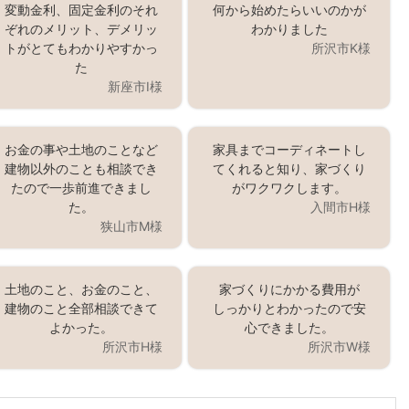
変動金利、固定金利のそれ
何から始めたらいいのかが
ぞれのメリット、デメリッ
わかりました
トがとてもわかりやすかっ
所沢市K様
た
新座市I様
お金の事や土地のことなど
家具までコーディネートし
建物以外のことも相談でき
てくれると知り、家づくり
たので一歩前進できまし
がワクワクします。
た。
入間市H様
狭山市M様
土地のこと、お金のこと、
家づくりにかかる費用が
建物のこと全部相談できて
しっかりとわかったので安
よかった。
心できました。
所沢市H様
所沢市W様